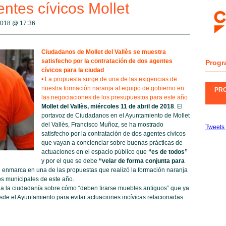
ntes cívicos Mollet
 2018 @
17:36
Ciudadanos de Mollet del Vallès se muestra
satisfecho por la contratación de dos agentes
Progr
cívicos para la ciudad
• La propuesta surge de una de las exigencias de
nuestra formación naranja al equipo de gobierno en
PR
las negociaciones de los presupuestos para este año
Mollet del Vallès, miércoles 11 de abril de 2018
. El
portavoz de Ciudadanos en el Ayuntamiento de Mollet
del Vallès, Francisco Muñoz, se ha mostrado
Tweets 
satisfecho por la contratación de dos agentes cívicos
que vayan a concienciar sobre buenas prácticas de
actuaciones en el espacio público que
“es de todos”
y por el que se debe
“velar de forma conjunta para
e enmarca en una de las propuestas que realizó la formación naranja
os municipales de este año.
a la ciudadanía sobre cómo “deben tirarse muebles antiguos” que ya
esde el Ayuntamiento para evitar actuaciones incívicas relacionadas