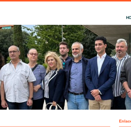
H
Enlac